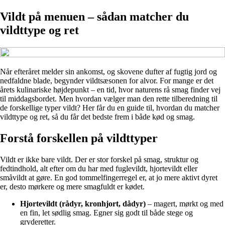
Vildt på menuen – sådan matcher du
vildttype og ret
Når efteråret melder sin ankomst, og skovene dufter af fugtig jord og
nedfaldne blade, begynder vildtsæsonen for alvor. For mange er det
årets kulinariske højdepunkt – en tid, hvor naturens rå smag finder vej
til middagsbordet. Men hvordan vælger man den rette tilberedning til
de forskellige typer vildt? Her får du en guide til, hvordan du matcher
vildttype og ret, så du får det bedste frem i både kød og smag.
Forstå forskellen på vildttyper
Vildt er ikke bare vildt. Der er stor forskel på smag, struktur og
fedtindhold, alt efter om du har med fuglevildt, hjortevildt eller
småvildt at gøre. En god tommelfingerregel er, at jo mere aktivt dyret
er, desto mørkere og mere smagfuldt er kødet.
Hjortevildt (rådyr, kronhjort, dådyr)
– magert, mørkt og med
en fin, let sødlig smag. Egner sig godt til både stege og
gryderetter.