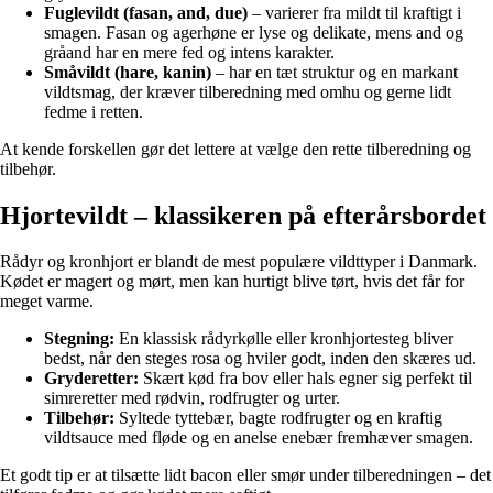
Fuglevildt (fasan, and, due)
– varierer fra mildt til kraftigt i
smagen. Fasan og agerhøne er lyse og delikate, mens and og
gråand har en mere fed og intens karakter.
Småvildt (hare, kanin)
– har en tæt struktur og en markant
vildtsmag, der kræver tilberedning med omhu og gerne lidt
fedme i retten.
At kende forskellen gør det lettere at vælge den rette tilberedning og
tilbehør.
Hjortevildt – klassikeren på efterårsbordet
Rådyr og kronhjort er blandt de mest populære vildttyper i Danmark.
Kødet er magert og mørt, men kan hurtigt blive tørt, hvis det får for
meget varme.
Stegning:
En klassisk rådyrkølle eller kronhjortesteg bliver
bedst, når den steges rosa og hviler godt, inden den skæres ud.
Gryderetter:
Skært kød fra bov eller hals egner sig perfekt til
simreretter med rødvin, rodfrugter og urter.
Tilbehør:
Syltede tyttebær, bagte rodfrugter og en kraftig
vildtsauce med fløde og en anelse enebær fremhæver smagen.
Et godt tip er at tilsætte lidt bacon eller smør under tilberedningen – det