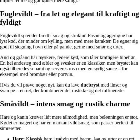
tilfører fedme og gør kødet mere saftigt.
Fuglevildt – fra let og elegant til kraftigt og
fyldigt
Fuglevildt spænder bredt i smag og struktur. Fasan og agerhøne har
lyst kød, der minder om kylling, men med mere karakter. De egner sig
godt til stegning i ovn eller på pande, gerne med smør og urter.
And og gråand har mørkere, federe kød, som tåler kraftigere tilbehør.
En hel andesteg med æbler og svesker er en klassiker, men brystet kan
også tilberedes separat og serveres rosa med en syrlig sauce – for
eksempel med brombær eller portvin.
Hvis du vil prøve noget nyt, kan du lave
duebryst
med linser og
svampe – en ret, der kombinerer det rustikke og det raffinerede.
Småvildt – intens smag og rustik charme
Hare og kanin kræver lidt mere tålmodighed, men belønningen er stor.
Kødet er magert og har en markant vildtsmag, som passer perfekt til
simreretter.
Hare:
Klassisk hare i rødvin med bacon, løg og urter er en ret,