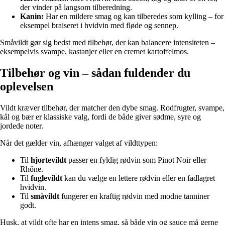
der vinder på langsom tilberedning.
Kanin:
Har en mildere smag og kan tilberedes som kylling – for
eksempel braiseret i hvidvin med fløde og sennep.
Småvildt gør sig bedst med tilbehør, der kan balancere intensiteten –
eksempelvis svampe, kastanjer eller en cremet kartoffelmos.
Tilbehør og vin – sådan fuldender du
oplevelsen
Vildt kræver tilbehør, der matcher den dybe smag. Rodfrugter, svampe,
kål og bær er klassiske valg, fordi de både giver sødme, syre og
jordede noter.
Når det gælder vin, afhænger valget af vildttypen:
Til
hjortevildt
passer en fyldig rødvin som Pinot Noir eller
Rhône.
Til
fuglevildt
kan du vælge en lettere rødvin eller en fadlagret
hvidvin.
Til
småvildt
fungerer en kraftig rødvin med modne tanniner
godt.
Husk, at vildt ofte har en intens smag, så både vin og sauce må gerne