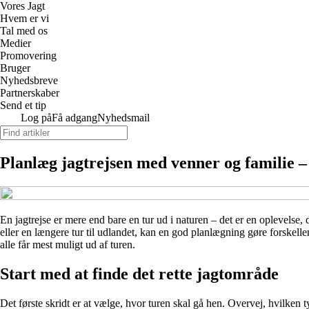
Vores Jagt
Hvem er vi
Tal med os
Medier
Promovering
Bruger
Nyhedsbreve
Partnerskaber
Send et tip
Log på
Få adgang
Nyhedsmail
Planlæg jagtrejsen med venner og familie –
En jagtrejse er mere end bare en tur ud i naturen – det er en oplevel
eller en længere tur til udlandet, kan en god planlægning gøre forskell
alle får mest muligt ud af turen.
Start med at finde det rette jagtområde
Det første skridt er at vælge, hvor turen skal gå hen. Overvej, hvilken t