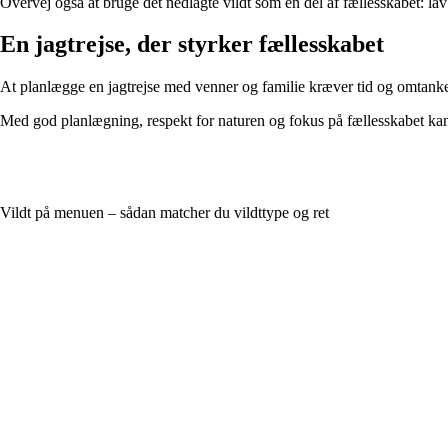
Overvej også at bruge det nedlagte vildt som en del af fællesskabet: la
En jagtrejse, der styrker fællesskabet
At planlægge en jagtrejse med venner og familie kræver tid og omtanke, m
Med god planlægning, respekt for naturen og fokus på fællesskabet kan j
Vildt på menuen – sådan matcher du vildttype og ret