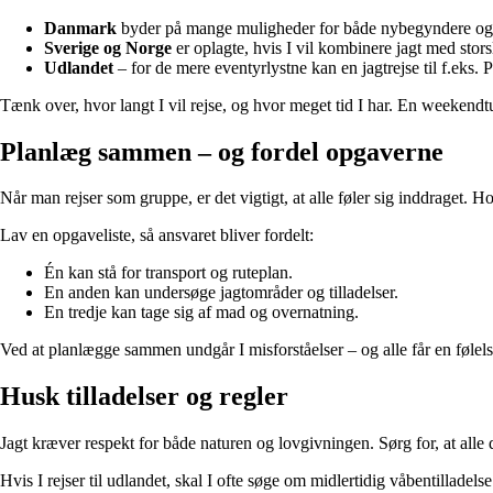
Danmark
byder på mange muligheder for både nybegyndere og erf
Sverige og Norge
er oplagte, hvis I vil kombinere jagt med stors
Udlandet
– for de mere eventyrlystne kan en jagtrejse til f.eks.
Tænk over, hvor langt I vil rejse, og hvor meget tid I har. En weekendt
Planlæg sammen – og fordel opgaverne
Når man rejser som gruppe, er det vigtigt, at alle føler sig inddraget. 
Lav en opgaveliste, så ansvaret bliver fordelt:
Én kan stå for transport og ruteplan.
En anden kan undersøge jagtområder og tilladelser.
En tredje kan tage sig af mad og overnatning.
Ved at planlægge sammen undgår I misforståelser – og alle får en følels
Husk tilladelser og regler
Jagt kræver respekt for både naturen og lovgivningen. Sørg for, at alle d
Hvis I rejser til udlandet, skal I ofte søge om midlertidig våbentillad