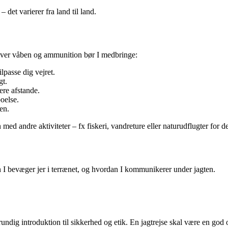
– det varierer fra land til land.
 over våben og ammunition bør I medbringe:
ilpasse dig vejret.
gt.
ere afstande.
boelse.
en.
ed andre aktiviteter – fx fiskeri, vandreture eller naturudflugter for de
an I bevæger jer i terrænet, og hvordan I kommunikerer under jagten.
rundig introduktion til sikkerhed og etik. En jagtrejse skal være en god o