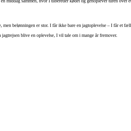
v en middag sammen, hvor I tilbereder kødet og genoplever turen over et
en belønningen er stor. I får ikke bare en jagtoplevelse – I får et fælle
agtrejsen blive en oplevelse, I vil tale om i mange år fremover.