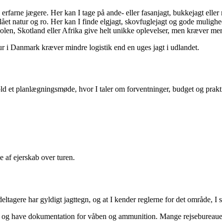
arne jægere. Her kan I tage på ande- eller fasanjagt, bukkejagt eller 
lået natur og ro. Her kan I finde elgjagt, skovfuglejagt og gode mulighed
 Polen, Skotland eller Afrika give helt unikke oplevelser, men kræver me
ur i Danmark kræver mindre logistik end en uges jagt i udlandet.
Hold et planlægningsmøde, hvor I taler om forventninger, budget og prakti
e af ejerskab over turen.
eltagere har gyldigt jagttegn, og at I kender reglerne for det område, I s
else og have dokumentation for våben og ammunition. Mange rejsebureauer