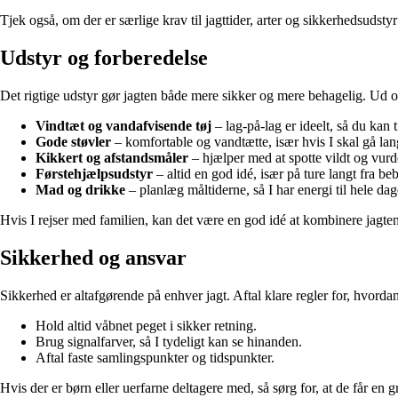
Tjek også, om der er særlige krav til jagttider, arter og sikkerhedsudstyr 
Udstyr og forberedelse
Det rigtige udstyr gør jagten både mere sikker og mere behagelig. Ud
Vindtæt og vandafvisende tøj
– lag-på-lag er ideelt, så du kan t
Gode støvler
– komfortable og vandtætte, især hvis I skal gå lan
Kikkert og afstandsmåler
– hjælper med at spotte vildt og vurd
Førstehjælpsudstyr
– altid en god idé, især på ture langt fra be
Mad og drikke
– planlæg måltiderne, så I har energi til hele dag
Hvis I rejser med familien, kan det være en god idé at kombinere jagten m
Sikkerhed og ansvar
Sikkerhed er altafgørende på enhver jagt. Aftal klare regler for, hvord
Hold altid våbnet peget i sikker retning.
Brug signalfarver, så I tydeligt kan se hinanden.
Aftal faste samlingspunkter og tidspunkter.
Hvis der er børn eller uerfarne deltagere med, så sørg for, at de får en g